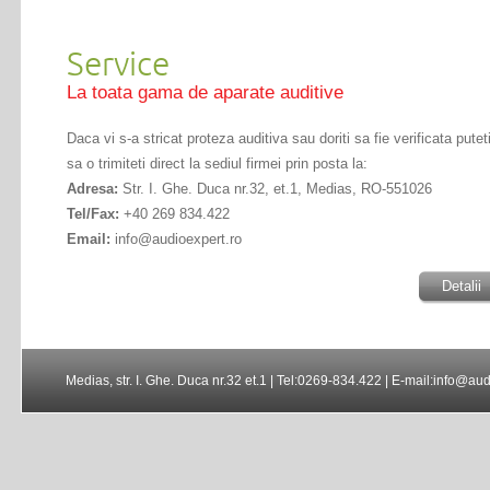
Service
La toata gama de aparate auditive
Daca vi s-a stricat proteza auditiva sau doriti sa fie verificata putet
sa o trimiteti direct la sediul firmei prin posta la:
Adresa:
Str. I. Ghe. Duca nr.32, et.1, Medias, RO-551026
Tel/Fax:
+40 269 834.422
Email:
info@audioexpert.ro
Detalii
Medias, str. I. Ghe. Duca nr.32 et.1 | Tel:0269-834.422 | E-mail:info@au