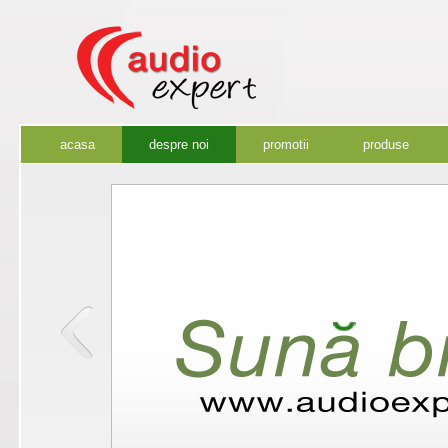
acasa
despre noi
promotii
produse